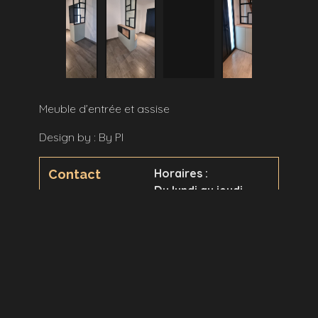
Meuble d’entrée et assise
Design by : By PI
Horaires :
Contact
Du lundi au jeudi
8h30 à 12h00
et 13h30 à 18h00
Adresse :
Le vendredi
9, rue Mathias Schiff
8h30 à 12h00
54000 Nancy
et 13h30 à 17h00
Voir la carte
Nous recevons sur RDV
Tél :
03 83 36 54 24