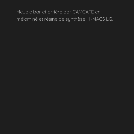
Meuble bar et arrière bar CAMCAFE en
mélaminé et résine de synthèse HI-MACS LG,
fabrication sur mesure dans notre atelier à
NANCY et pose à NANCY
Design by :
www.ami.archi
Albert Rolland
Horaires :
Contact
Du lundi au jeudi
8h30 à 12h00
et 13h30 à 18h00
Adresse :
Le vendredi
9, rue Mathias Schiff
8h30 à 12h00
54000 Nancy
et 13h30 à 17h00
Voir la carte
Nous recevons sur RDV
Tél :
03 83 36 54 24