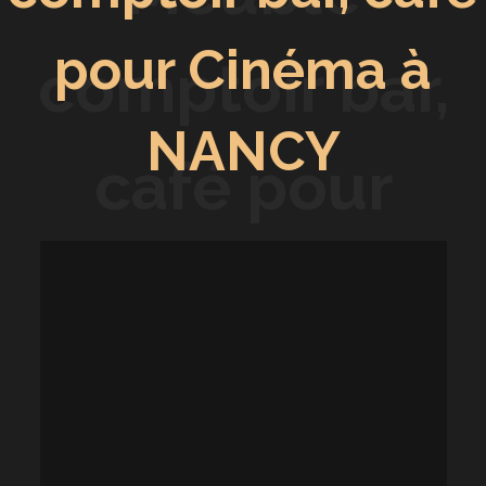
pour Cinéma à
comptoir bar,
NANCY
café pour
Cinéma à
NANCY